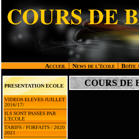
COURS DE 
Accueil
News de l'école
Boîte 
COURS DE 
PRESENTATION ECOLE
VIDEOS ELEVES JUILLET
2016/17/
ILS SONT PASSES PAR
L'ECOLE
TARIFS / FORFAITS / 2020
2021