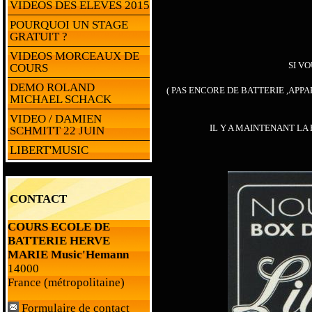
VIDEOS DES ELEVES 2015
POURQUOI UN STAGE
GRATUIT ?
VIDEOS MORCEAUX DE
SI V
COURS
DEMO ROLAND
( PAS ENCORE DE BATTERIE ,APP
MICHAEL SCHACK
VIDEO / DAMIEN
IL Y A MAINTENANT LA
SCHMITT 22 JUIN
LIBERT'MUSIC
CONTACT
COURS ECOLE DE
BATTERIE HERVE
MARIE Music'Hemann
14000
France (métropolitaine)
Formulaire de contact