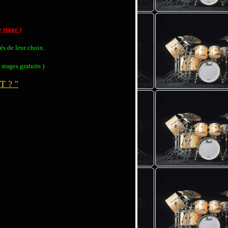
e
stage )
és de leur choix.
 stages gratuits )
 ? "