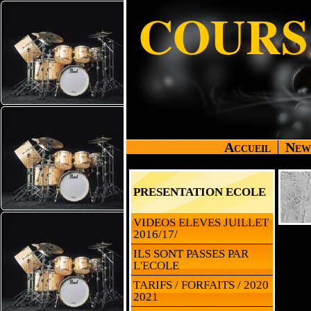
COURS
Accueil
News
PRESENTATION ECOLE
VIDEOS ELEVES JUILLET
2016/17/
ILS SONT PASSES PAR
L'ECOLE
TARIFS / FORFAITS / 2020
2021