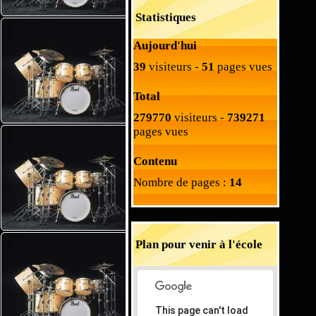
Statistiques
Aujourd'hui
39
visiteurs -
51
pages vues
Total
279770
visiteurs -
739271
pages vues
Contenu
Nombre de pages :
14
Plan pour venir à l'école
This page can't load