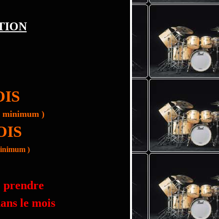
TION
OIS
u minimum )
OIS
minimum )
e prendre
dans le mois