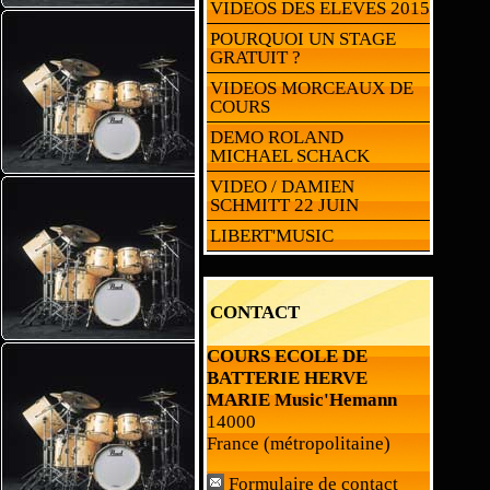
VIDEOS DES ELEVES 2015
POURQUOI UN STAGE
GRATUIT ?
VIDEOS MORCEAUX DE
COURS
DEMO ROLAND
MICHAEL SCHACK
VIDEO / DAMIEN
SCHMITT 22 JUIN
LIBERT'MUSIC
CONTACT
COURS ECOLE DE
BATTERIE HERVE
MARIE Music'Hemann
14000
France (métropolitaine)
Formulaire de contact